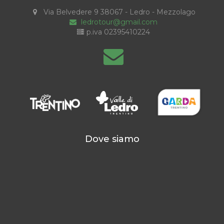
Via Belvedere 9 38067 - Ledro - Mezzolago
ledrotour@gmail.com
p.iva 02395410224
Dove siamo