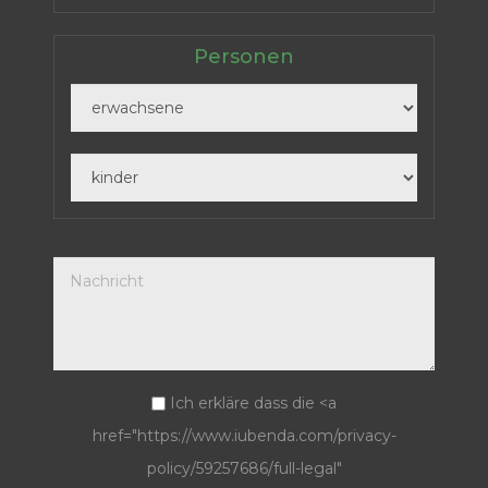
Personen
Ich erkläre dass die <a
href="https://www.iubenda.com/privacy-
policy/59257686/full-legal"